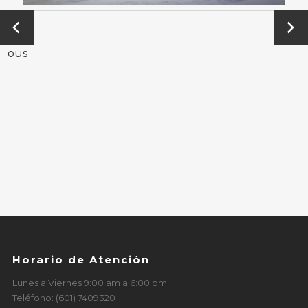
←
Next
Previ
→
ous
Horario de Atención
Lunes a Viernes 9:00 am a 6:00 pm
Teléfono: (601) 7409320