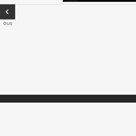
←
Previ
ous
Horario de Atención
Twit
Lunes a Viernes 9:00 am a 6:00 pm
Could 
Teléfono: (601) 7409320