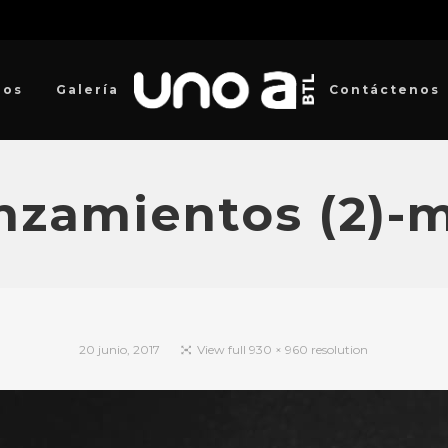
ios
Galería
Contáctenos
nzamientos (2)-
20 junio, 2017
View full 930 × 960 resolution