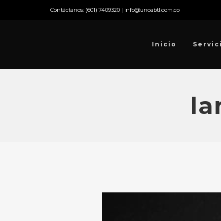
Contáctanos: (601) 7409320 | info@unoabtl.com.co
Inicio
Servic
la